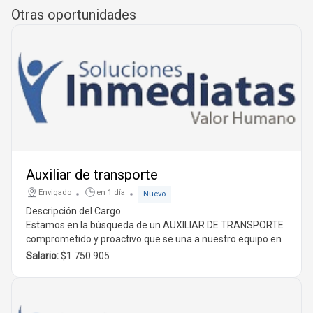
Otras oportunidades
Auxiliar de transporte
Envigado
en 1 día
Nuevo
Descripción del Cargo
Estamos en la búsqueda de un
AUXILIAR DE TRANSPORTE
comprometido y proactivo que se una a nuestro equipo en
Antioquia, Envigado
. Esta es una gran oportunidad para
Salario:
$1.750.905
aquellos que desean crecer en el área de logística y
transporte.
Funciones Principales
El candidato seleccionado será responsable de: