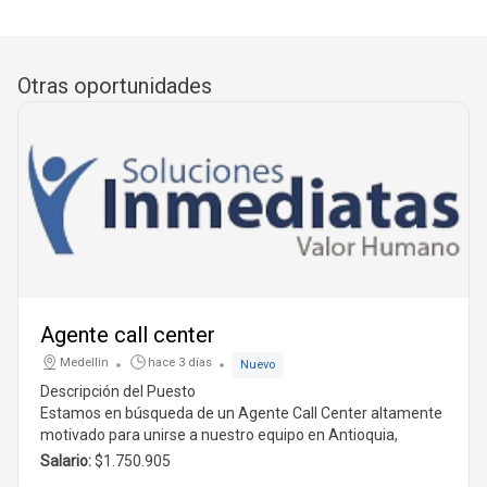
Otras oportunidades
Agente call center
Medellin
hace 3 días
Nuevo
Descripción del Puesto
Estamos en búsqueda de un
Agente Call Center
altamente
motivado para unirse a nuestro equipo en
Antioquia,
Medellín
. Esta es una excelente oportunidad para quienes
Salario:
$1.750.905
desean desarrollarse en el área de atención al cliente y