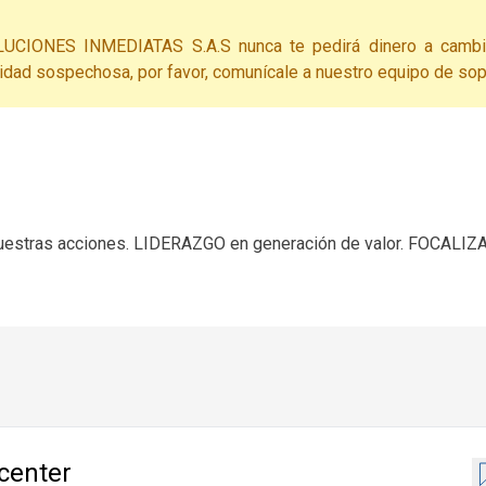
LUCIONES INMEDIATAS S.A.S nunca te pedirá dinero a camb
vidad sospechosa, por favor, comunícale a nuestro equipo de sop
estras acciones. LIDERAZGO en generación de valor. FOCALI
 center