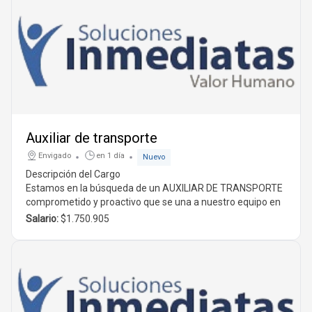
Auxiliar de transporte
Envigado
en 1 día
Nuevo
Descripción del Cargo
Estamos en la búsqueda de un
AUXILIAR DE TRANSPORTE
comprometido y proactivo que se una a nuestro equipo en
Antioquia, Envigado
. Esta es una gran oportunidad para
Salario:
$1.750.905
aquellos que desean crecer en el área de logística y
transporte.
Funciones Principales
El candidato seleccionado será responsable de:
Entregar mercancía en el menor tiempo posible y en
óptimas condiciones.