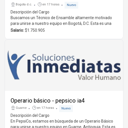
Bogota d.c.
en 17 horas
Nuevo
Descripción del Cargo
Buscamos un
Técnico de Ensamble
altamente motivado
para unirse a nuestro equipo en Bogotá, D.C. Esta es una
oportunidad emocionante para aquellos que desean
Salario:
$1.750.905
desarrollar su carrera en un entorno dinámico y en
constante crecimiento.
Funciones del Cargo
El candidato seleccionado será responsable de:
Realizar labores relacionadas con el ensamble de
productos según las especificaciones requeridas.
Ejecutar tareas adicionales que se consideren
convenientes para el cargo.
Atender solicitudes específicas realizadas por el
representante de la supervisión patronal.
Requisitos
Para postularte a esta vacante, es necesario cumplir con
Operario básico - pepsico ia4
los siguientes requisitos:
Guarne
en 17 horas
Nuevo
Experiencia:
Mínimo de 6 meses a 1 año en un cargo
similar.
Descripción del Cargo
Nivel de estudio:
Bachillerato completo.
En
PepsiCo
, estamos en búsqueda de un
Operario Básico
Tipo de contrato:
Contrato por obra o labor.
para unirse a nuestro equipo en
Guarne, Antioquia
. Esta es